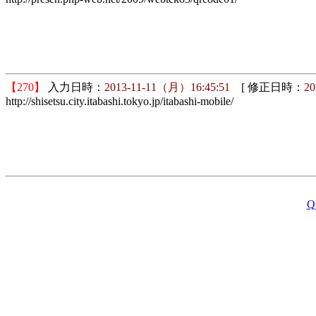
【270】
入力日時：
2013-11-11（月）16:45:51
[ 修正日時：
20
http://shisetsu.city.itabashi.tokyo.jp/itabashi-mobile/